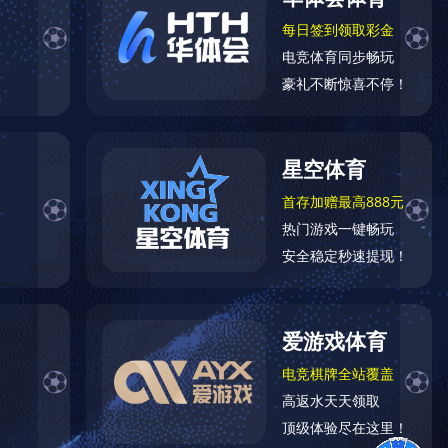
国大陆地区的服务器，并通过访问权限管理、多
与误用。
或建议，请通过 support@mwihk.com 与
处理。
创新等领域屡获殊荣。