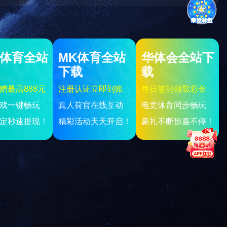
2024 年度行业推荐平台
的数据隐私始终处于安全状态。