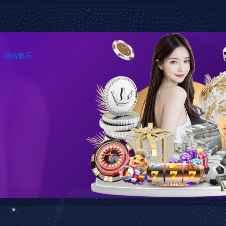
App下载
关于我们
体育热点
隐私政策说明
2. 我们收集的信
注册赛事直播空间，我们重
包括您在注册或使用服务过
您已了解并接受本政策的所
为、位置信息等技术数据。
4. 信息保护与存