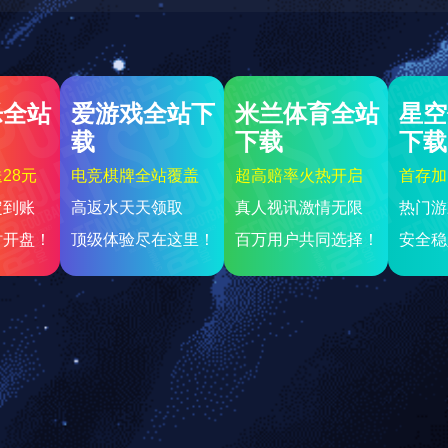
年度数据科技应用奖
最具用户满意度平台
数据安全护盾
加密体系构建平台安全屏障，确保用户访问、操作、交互等环节