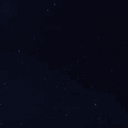
全天候监控
意昂官网注册-意昂(中国)后端系统实时巡检，迅速
识别并应对潜在安全风险。
推荐平台