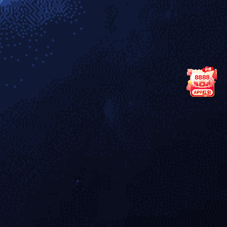
外部舆论压力，也是他必须面对的问题。
来新的曙光，实现更辉煌的成就。这不仅是
一项大胆尝试。通过引入这样一位具有国际
不论最终结果如何，这都是一次探索之旅，
次合作能够促进国内体育事业全面发展，为
们持续关注，也期待它给我们带来惊喜！