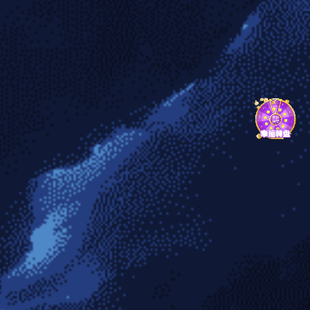
，加纳需要通过引入先进理念来提升自身竞
有助于提高加纳足球在国际上的曝光率。这
气，也将增强球迷信心，从而形成良好的支
迫，如何迅速了解每位球员特点并制定相应
需要展示出他的领导魅力，让每位球员感受