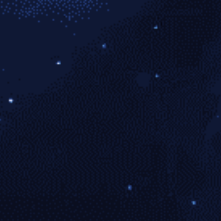
上一篇：
洛里愿重返法国队担任三号门将德…
相关推荐文章
森保一强调日本队现有阵容实
森保一近期在媒体采访中强调了日本
2026-07-18
2026世界杯门票新推出前排
2026年世界杯即将在美国、加拿大
2026-05-30