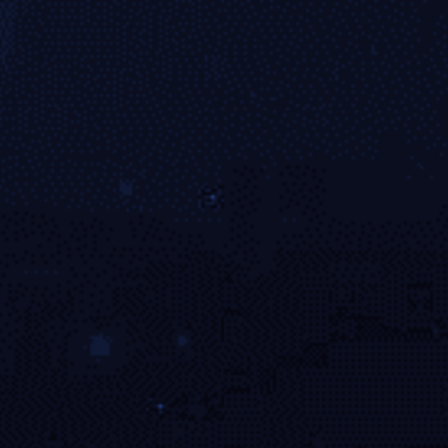
等因状态回
队名单，这份名单的调整幅度接近四...
赴迎战巴黎
比赛前，感谢球迷的支持并表示全...
联系我们
快速导航
州市鼓楼区五四路66号
App下载
关于我们
upport@mwihk.com
隐私政策
用户协议
网站地图