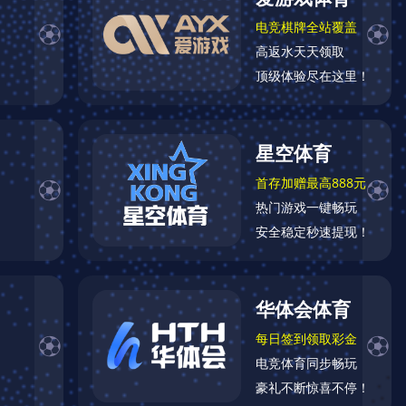
首页
/
体育热点
了广泛关注，尤其是其月薪高达15万的短
本文将从四个方面详细解析这一事件，包括
入地理解加纳足协选择勒夫的原因以及此举
家队主帅期间，勒夫不仅实现了2014年
台上屡次崭露头角。