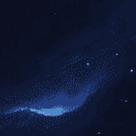
总之，无论结果如何，这场交锋都将是一
总结：
通过以上分析，我们可以看到前瑞典国脚
体发展来看，日本都已成为不可忽视的重
因此，在接下来的较量中，我们不仅期待
推动国际足球的发展迈向新的高度。
上一篇：
拉菲尼亚受伤将影响拉什福德未来…