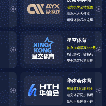
首页
/
体育热点
先，将探讨日本队近年来在国际赛场上的表
两支球队之间的差异及未来展望。通过这些
获佳绩，还在世界杯等全球大赛中表现不